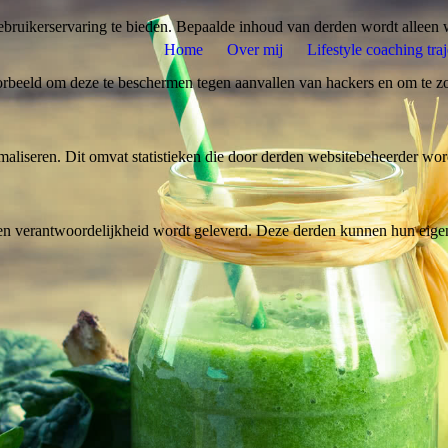
bruikerservaring te bieden. Bepaalde inhoud van derden wordt alleen 
Home
Over mij
Lifestyle coaching traj
rbeeld om deze te beschermen tegen aanvallen van hackers en om te zor
aliseren. Dit omvat statistieken die door derden websitebeheerder wor
n verantwoordelijkheid wordt geleverd. Deze derden kunnen hun eigen c