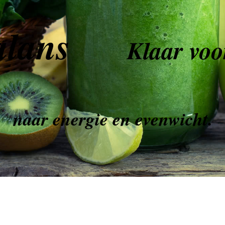
alans
Klaar voo
naar energie en evenwicht.