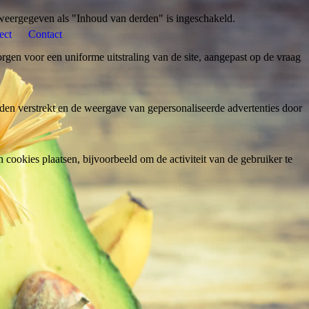
weergegeven als "Inhoud van derden" is ingeschakeld.
ect
Contact
gen voor een uniforme uitstraling van de site, aangepast op de vraag
den verstrekt en de weergave van gepersonaliseerde advertenties door
ookies plaatsen, bijvoorbeeld om de activiteit van de gebruiker te