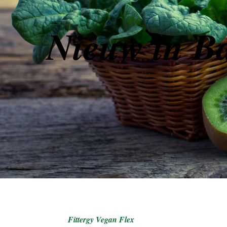
Nieuw i
n B
Fittergy Vegan Flex