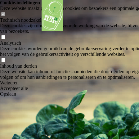
Cookie-instellingen
Deze website maakt gebruik van cookies om bezoekers een optimale ge
Technisch noodzakelijk
Deze cookies zijn noodzakelijk voor de werking van de website, bijvoo
van bezoekers.
Analytisch
Deze cookies worden gebruikt om de gebruikerservaring verder te optim
het volgen van de gebruikersactiviteit op verschillende websites.
Inhoud van derden
Deze website kan inhoud of functies aanbieden die door derden op eige
volgen of om hun aanbiedingen te personaliseren en te optimaliseren.
Weigeren
Accepteer alle
Opslaan