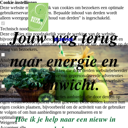
Cookie-instellingen
Deze website maakt gebruik van cookies om bezoekers een optimale
gebruikerservaring te bieden. Bepaalde inhoud van derden wordt
alleen weergegeven als "Inhoud van derden" is ingeschakeld.
Jouw weg terug
Technisch noodzakelijk
Deze cookies zijn noodzakelijk voor de werking van de website,
bijvoorbeeld om deze te beschermen tegen aanvallen van hackers en
HOME
om te zorgen voor een uniforme uitstraling van de site, aangepast op de
vraag van bezoekers.
naar energie en
Analytisch
Deze cookies worden gebruikt om de gebruikerservaring verder te
optimaliseren. Dit omvat statistieken die door derden websitebeheerder
evenwicht.
worden verstrekt en de weergave van gepersonaliseerde advertenties
door het volgen van de gebruikersactiviteit op verschillende websites.
Inhoud van derden
Deze website kan inhoud of functies aanbieden die door derden op
eigen verantwoordelijkheid wordt geleverd. Deze derden kunnen hun
eigen cookies plaatsen, bijvoorbeeld om de activiteit van de gebruiker
te volgen of om hun aanbiedingen te personaliseren en te
Hoe ik je help naar een nieuw in
optimaliseren.
Weigeren
Accepteer alle